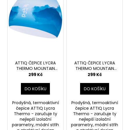
ATTIQ ČEPICE LYCRA
ATTIQ ČEPICE LYCRA
THERMO MOUNTAIN
THERMO MOUNTAIN
BLUE
GREY
299 Kč
299 Kč
DO KOŠÍKU
DO KOŠÍKU
Prodyšná, termoaktivní
Prodyšná, termoaktivní
čepice ATTIQ Lycra
čepice ATTIQ Lycra
Thermo - zaručuje ty
Thermo - zaručuje ty
nejlepší izolační
nejlepší izolační
parametry, módní střih
parametry, módní střih