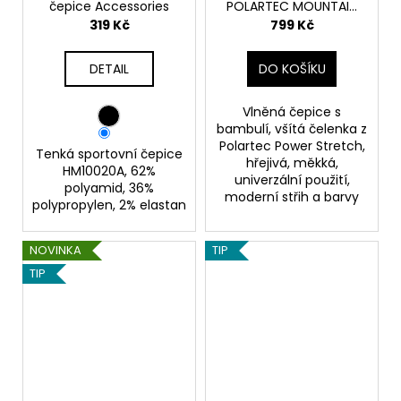
čepice Accessories
POLARTEC MOUNTAIN
TRAIL - KHAKI
319 Kč
799 Kč
DETAIL
DO KOŠÍKU
Vlněná čepice s
bambulí, všítá čelenka z
Polartec Power Stretch,
Tenká sportovní čepice
hřejivá, měkká,
HM10020A, 62%
univerzální použití,
polyamid, 36%
moderní střih a barvy
polypropylen, 2% elastan
NOVINKA
TIP
TIP