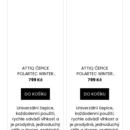
ATTIQ ČEPICE
ATTIQ ČEPICE
POLARTEC WINTER
POLARTEC WINTER
EXPEDITION - GOLD
EXPEDITION - NAVY
799 Kč
799 Kč
BLUE
DO KOŠÍKU
DO KOŠÍKU
Univerzální čepice,
Univerzální čepice,
každodenní použití,
každodenní použití,
rychle odvádí vlhkost a
rychle odvádí vlhkost a
je prodyšná, jednoduchý
je prodyšná, jednoduchý