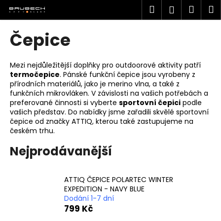
K
Přejít
Hledat
Náku
M
Přihlášen
na
o
obsah
Zpět
Zpět
košík
š
Čepice
í
C
k
o
Mezi nejdůležitější doplňky pro outdoorové aktivity patří
termočepice
. Pánské funkční čepice jsou vyrobeny z
p
přírodních materiálů, jako je merino vlna, a také z
o
funkčních mikrovláken. V závislosti na vašich potřebách a
t
preferované činnosti si vyberte
sportovní čepici
podle
vašich představ. Do nabídky jsme zařadili skvělé sportovní
ř
čepice od značky ATTIQ, kterou také zastupujeme na
e
českém trhu.
b
Nejprodávanější
u
j
e
ATTIQ ČEPICE POLARTEC WINTER
EXPEDITION - NAVY BLUE
t
Dodání 1-7 dní
e
799 Kč
n