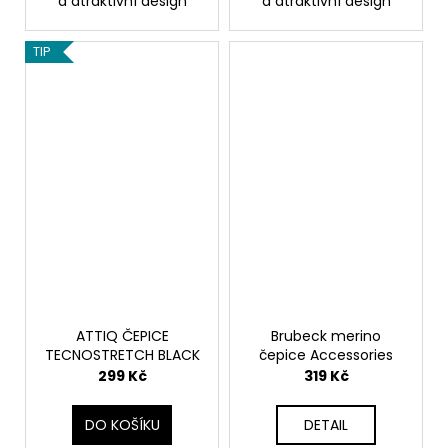
a atraktivní design
a atraktivní design
TIP
ATTIQ ČEPICE
Brubeck merino
TECNOSTRETCH BLACK
čepice Accessories
299 Kč
319 Kč
DO KOŠÍKU
DETAIL