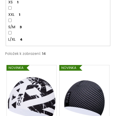
XS
1
XXL
1
S/M
3
L/XL
4
Položek k zobrazení:
14
V
NOVINKA
NOVINKA
ý
p
i
s
p
r
o