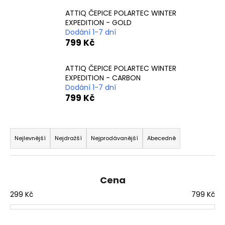
a
ATTIQ ČEPICE POLARTEC WINTER
j
EXPEDITION - GOLD
Dodání 1-7 dní
í
799 Kč
t
?
ATTIQ ČEPICE POLARTEC WINTER
EXPEDITION - CARBON
Dodání 1-7 dní
799 Kč
HLEDAT
Ř
a
Nejlevnější
Nejdražší
Nejprodávanější
Abecedně
z
D
e
o
n
Cena
p
í
o
299
Kč
799
Kč
p
r
u
r