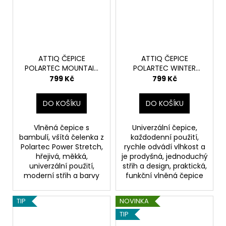
ATTIQ ČEPICE
ATTIQ ČEPICE
POLARTEC MOUNTAIN
POLARTEC WINTER
TRAIL - NAVY BLUE
EXPEDITION - CARBON
799 Kč
799 Kč
DO KOŠÍKU
DO KOŠÍKU
Vlněná čepice s
Univerzální čepice,
bambulí, všítá čelenka z
každodenní použití,
Polartec Power Stretch,
rychle odvádí vlhkost a
hřejivá, měkká,
je prodyšná, jednoduchý
univerzální použití,
střih a design, praktická,
moderní střih a barvy
funkční vlněná čepice
TIP
NOVINKA
TIP