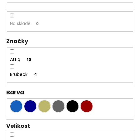
č
o
u
d
j
u
e
Na skladě
0
k
m
e
t
Značky
ů
BRUBECK
DÁMSKÉ
Attiq
10
TRIČKO
S
Brubeck
KRÁTKÝM
4
RUKÁVEM
ACTIVE
WOOL
Barva
1
299
Kč
Velikost