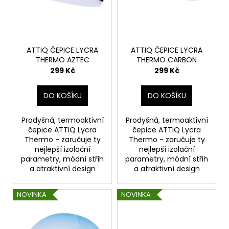
d
u
k
t
ATTIQ ČEPICE LYCRA
ATTIQ ČEPICE LYCRA
ů
THERMO AZTEC
THERMO CARBON
299 Kč
299 Kč
DO KOŠÍKU
DO KOŠÍKU
Prodyšná, termoaktivní
Prodyšná, termoaktivní
čepice ATTIQ Lycra
čepice ATTIQ Lycra
Thermo - zaručuje ty
Thermo - zaručuje ty
nejlepší izolační
nejlepší izolační
parametry, módní střih
parametry, módní střih
a atraktivní design
a atraktivní design
NOVINKA
NOVINKA