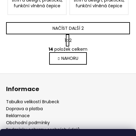
střih a design, praktická,
střih a design, praktická,
funkční vlněná čepice
funkční vlněná čepice
NAČÍST DALŠÍ 2
S
1
2
t
O
r
14
položek celkem
v
á
NAHORU
l
n
k
á
o
d
Z
v
a
á
á
c
Informace
n
p
í
í
p
a
Tabulka velikostí Brubeck
r
t
Doprava a platba
v
í
Reklamace
k
Obchodní podmínky
y
Podmínky ochrany osobních údajů
v