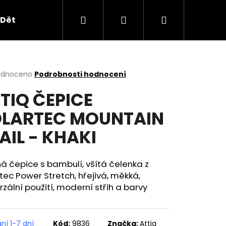
Hledat
Přihlášení
Nákupní
Dětské oblečení
Obchodní podmínky
B2B
košík
rné
odnoceno
Podrobnosti hodnocení
cení
TIQ ČEPICE
ktu
LARTEC MOUNTAIN
AIL - KHAKI
ček.
á čepice s bambulí, všítá čelenka z
tec Power Stretch, hřejivá, měkká,
rzální použití, moderní střih a barvy
Následující
ní 1-7 dní
Kód:
9836
Značka:
Attiq