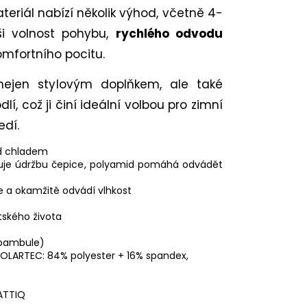
eriál nabízí několik výhod, včetně 4-
ši volnost pohybu,
rychlého odvodu
komfortního pocitu.
 nejen stylovým doplňkem, ale také
, což ji činí ideální volbou pro zimní
edí.
ed chladem
dňuje údržbu čepice, polyamid pomáhá odvádět
je a okamžitě odvádí vlhkost
tského života
 bambule)
h POLARTEC: 84% polyester + 16% spandex,
 ATTIQ