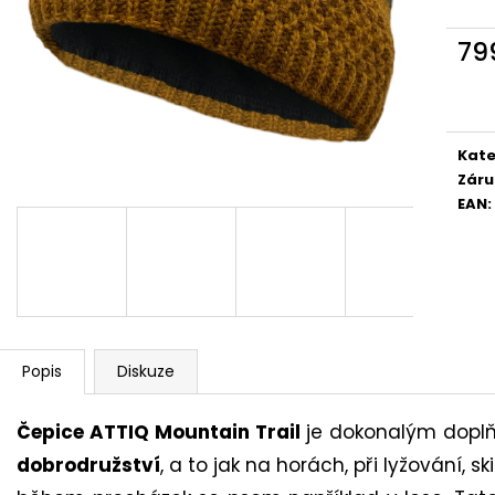
BRUBECK PÁNSKÉ TRIČKO S DLOUHÝM
BRUBECK DÁMSK
RUKÁVEM ACTIVE WOOL
COMFORT WOOL 
79
1 649 Kč
869 Kč
Původně:
1 017 
Měr
cena
Kate
Záru
EAN
:
Popis
Diskuze
Čepice ATTIQ Mountain Trail
je dokonalým doplňk
dobrodružství
, a to jak na horách, při lyžování,