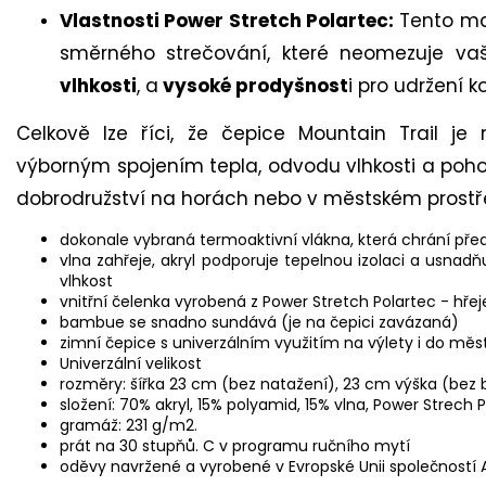
Vlastnosti Power Stretch Polartec:
Tento mat
směrného strečování, které neomezuje va
vlhkosti
, a
vysoké prodyšnost
i pro udržení 
Celkově lze říci, že čepice Mountain Trail je
výborným spojením tepla, odvodu vlhkosti a pohodlí
dobrodružství na horách nebo v městském prostř
dokonale vybraná termoaktivní vlákna, která chrání př
vlna zahřeje, akryl podporuje tepelnou izolaci a usna
vlhkost
vnitřní čelenka vyrobená z Power Stretch Polartec - hře
bambue se snadno sundává (je na čepici zavázaná)
zimní čepice s univerzálním využitím na výlety i do měs
Univerzální velikost
rozměry: šířka 23 cm (bez natažení), 23 cm výška (bez
složení: 70% akryl, 15% polyamid, 15% vlna, Power Strec
gramáž: 231 g/m2.
prát na 30 stupňů.
C v programu ručního mytí
oděvy navržené a vyrobené v Evropské Unii společností