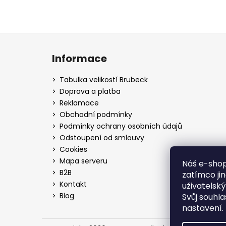
Z
á
Informace
p
a
Tabulka velikostí Brubeck
t
Doprava a platba
í
Reklamace
Obchodní podmínky
Podmínky ochrany osobních údajů
Odstoupení od smlouvy
Cookies
Mapa serveru
Náš e-shop
B2B
zatímco ji
Kontakt
uživatelsk
Blog
Svůj souhl
nastavení.