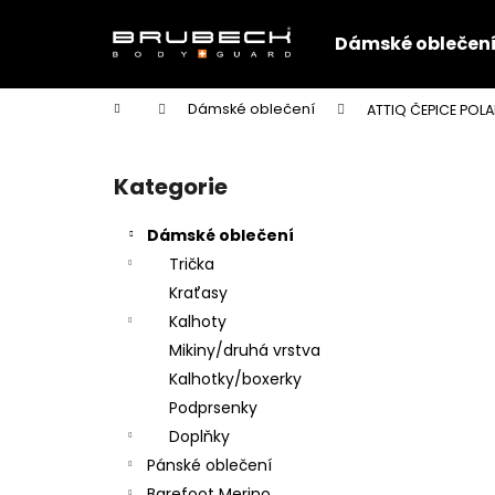
K
Přejít
na
o
Dámské oblečen
obsah
Zpět
Zpět
š
do
do
í
Domů
Dámské oblečení
ATTIQ ČEPICE POLA
k
obchodu
obchodu
P
o
Kategorie
Přeskočit
s
kategorie
t
Dámské oblečení
r
Trička
a
Kraťasy
n
Kalhoty
n
Mikiny/druhá vrstva
í
Kalhotky/boxerky
p
Podprsenky
a
Doplňky
n
Pánské oblečení
e
Barefoot Merino