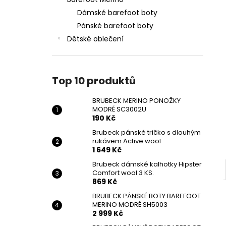
BRUBECK MERINO PONOŽKY MODRÉ
l
SC3002U
Dámské barefoot boty
190 Kč
Pánské barefoot boty
Původně:
209 Kč
Dětské oblečení
Top 10 produktů
BRUBECK MERINO PONOŽKY
MODRÉ SC3002U
190 Kč
Brubeck pánské tričko s dlouhým
rukávem Active wool
1 649 Kč
Brubeck dámské kalhotky Hipster
Comfort wool 3 KS.
869 Kč
BRUBECK PÁNSKÉ BOTY BAREFOOT
MERINO MODRÉ SH5003
2 999 Kč