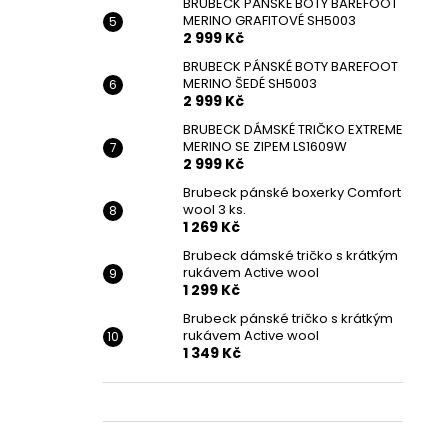
BRUBECK PÁNSKÉ BOTY BAREFOOT
MERINO GRAFITOVÉ SH5003
2 999 Kč
BRUBECK PÁNSKÉ BOTY BAREFOOT
MERINO ŠEDÉ SH5003
2 999 Kč
BRUBECK DÁMSKÉ TRIČKO EXTREME
MERINO SE ZIPEM LS1609W
2 999 Kč
Brubeck pánské boxerky Comfort
wool 3 ks.
1 269 Kč
Brubeck dámské tričko s krátkým
rukávem Active wool
1 299 Kč
Brubeck pánské tričko s krátkým
rukávem Active wool
1 349 Kč