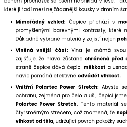
během procházek se psem například v lese. Tat
které ji řadí mezi nejžádanější kousky v zimním šat
Mimořádný vzhled:
Čepice přichází s
mo
promyšlenými barevnými kontrasty, které ne
Důkladně vybrané materiály zajistí nejen
poho
Vlněná vnější část:
Vlna je známá svou
zajišťuje, že hlava zůstane
chráněná před 
straně čepice dává čepici
měkkost
a usnadň
navíc pomáhá efektivně
odvádět vlhkost.
Vnitřní Polartec Power Stretch:
Abyste se 
ochranu, zejména pro čelo a uši, čepici jsme 
Polartec Power Stretch.
Tento materiál se 
čtyřsměrným strečem, což znamená, že
nep
vlhkost od těla
, udržující povrch pokožky suc