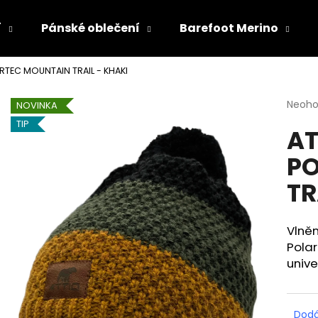
í
Pánské oblečení
Barefoot Merino
RTEC MOUNTAIN TRAIL - KHAKI
Co potřebujete najít?
Průmě
Neoh
NOVINKA
hodno
TIP
AT
produ
HLEDAT
je
PO
0,0
z
TR
5
Doporučujeme
hvězdi
Vlněn
Polar
unive
Dodá