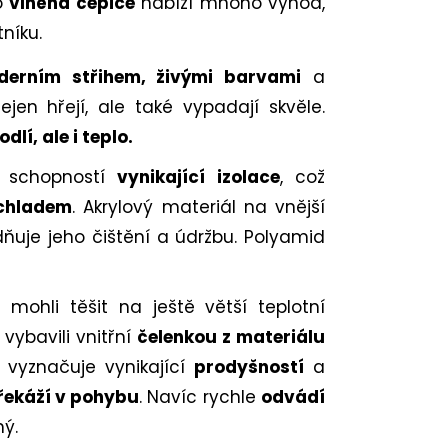
o
vlněná čepice
nabízí mnoho výhod,
níku.
derním střihem, živými barvami
a
jen hřejí, ale také vypadají skvěle.
dlí, ale i teplo.
 schopností
vynikající izolace
, což
chladem
. Akrylový materiál na vnější
uje jeho čištění a údržbu. Polyamid
mohli těšit na ještě větší teplotní
vybavili vnitřní
čelenkou z materiálu
vyznačuje vynikající
prodyšností
a
řekáží v pohybu
. Navíc rychle
odvádí
hý.