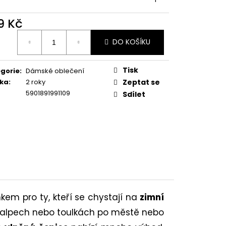
É KALHOTKY HIPSTER
3 KS.
9 Kč
Kč
ná
DO KOŠÍKU
:
Tisk
gorie
:
Dámské oblečení
ka
:
2 roky
Zeptat se
5901891991109
Sdílet
em pro ty, kteří se chystají na
zimní
 skialpech nebo toulkách po městě nebo