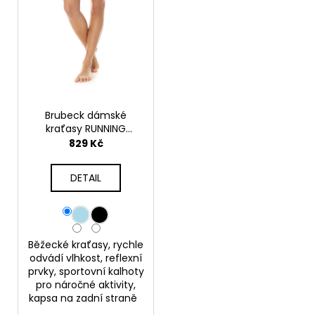
p
r
o
d
u
k
t
Brubeck dámské
ů
kraťasy RUNNING
FORCE
829 Kč
DETAIL
Běžecké kraťasy, rychle
odvádí vlhkost, reflexní
prvky, sportovní kalhoty
pro náročné aktivity,
kapsa na zadní straně