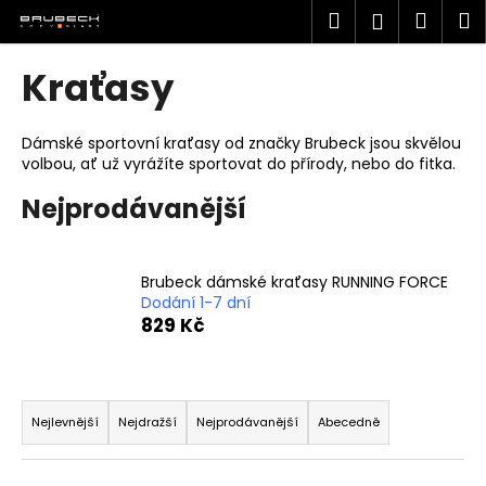
K
Přejít
Hledat
Náku
M
Přihlášen
na
o
obsah
Zpět
Zpět
košík
š
Kraťasy
í
C
k
o
Dámské sportovní kraťasy od značky Brubeck jsou skvělou
volbou, ať už vyrážíte sportovat do přírody, nebo do fitka.
p
o
Nejprodávanější
t
ř
e
Brubeck dámské kraťasy RUNNING FORCE
Dodání 1-7 dní
b
829 Kč
u
j
Ř
e
a
t
Nejlevnější
Nejdražší
Nejprodávanější
Abecedně
z
e
e
n