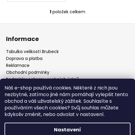
1
položek celkem
O
v
Z
l
á
á
Informace
d
p
a
a
Tabulka velikostí Brubeck
c
t
Doprava a platba
í
í
Reklamace
p
Obchodní podmínky
r
Podmínky ochrany osobních údajů
v
Odstoupení od smlouvy
k
Náš e-shop používá cookies. Některé z nich jsou
Cookies
y
nezbytné, zatímco jiné nám pomáhají vylepšit tento
v
Mapa serveru
obchod a váš uživatelský zážitek. Souhlasíte s
ý
B2B
používáním všech cookies? Svůj souhlas můžete
p
kdykoliv změnit, nebo odvolat v nastavení.
Kontakt
i
Blog
s
Nastavení
u