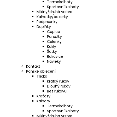
Termokalhoty
a
Sportovní kalhoty
Mikiny/druhá vrstva
j
Kalhotky/boxerky
í
Podprsenky
t
Doplňky
Čepice
?
Ponožky
Čelenky
Kukly
Šátky
Rukavice
HLEDAT
Návleky
Kontakt
Pánské oblečení
Trička
Krátký rukáv
D
Dlouhý rukáv
o
Bez rukávu
p
Kraťasy
o
Kalhoty
r
Termokalhoty
Sportovní kalhoty
u
Mikiny/druhá vrstva