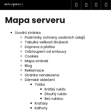
K
Přejít
Hledat
Náku
M
Přihlášen
na
o
obsah
Zpět
Zpět
košík
š
Mapa serveru
í
C
k
o
Úvodní stránka
Podmínky ochrany osobních údajů
p
Tabulka velikostí Brubeck
o
Doprava a platba
t
Odstoupení od smlouvy
Cookies
ř
Mapa stránek
e
Blog
Reklamace
b
Stránka nenalezena
u
Dámské oblečení
j
Trička
Krátký rukáv
e
Dlouhý rukáv
t
Bez rukávu
e
Kraťasy
Kalhoty
n