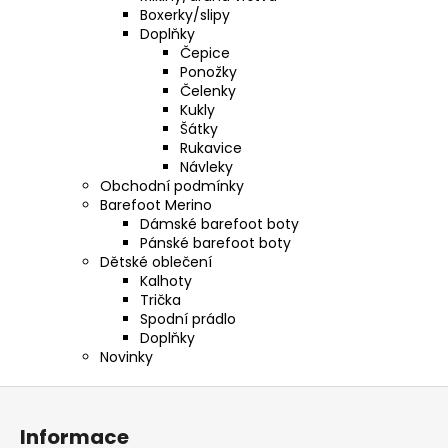
č
Boxerky/slipy
u
Doplňky
j
Čepice
e
Ponožky
m
Čelenky
e
Kukly
Šátky
Rukavice
Návleky
BRUBECK
Obchodní podmínky
PÁNSKÉ
BOXERKY
Barefoot Merino
COMFORT
Dámské barefoot boty
WOOL
Pánské barefoot boty
3
Dětské oblečení
KS.
Kalhoty
1
Trička
269
Spodní prádlo
Kč
Doplňky
Původně:
Novinky
1
497
Z
Kč
á
Informace