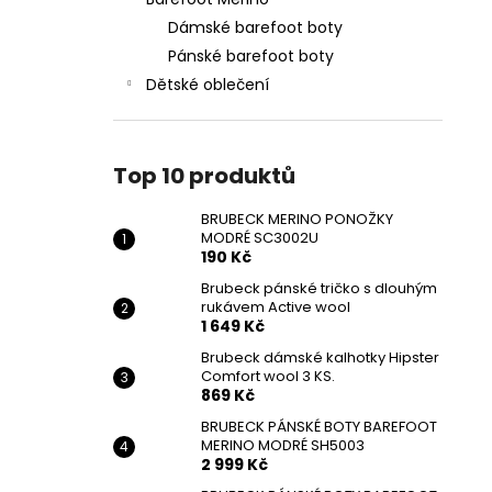
BRUBECK MERINO PONOŽKY MODRÉ
l
SC3002U
Dámské barefoot boty
190 Kč
Pánské barefoot boty
Původně:
209 Kč
Dětské oblečení
Top 10 produktů
BRUBECK MERINO PONOŽKY
MODRÉ SC3002U
190 Kč
Brubeck pánské tričko s dlouhým
rukávem Active wool
1 649 Kč
Brubeck dámské kalhotky Hipster
Comfort wool 3 KS.
869 Kč
BRUBECK PÁNSKÉ BOTY BAREFOOT
MERINO MODRÉ SH5003
2 999 Kč