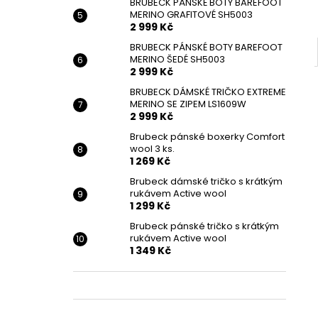
BRUBECK PÁNSKÉ BOTY BAREFOOT
MERINO GRAFITOVÉ SH5003
2 999 Kč
BRUBECK PÁNSKÉ BOTY BAREFOOT
MERINO ŠEDÉ SH5003
2 999 Kč
BRUBECK DÁMSKÉ TRIČKO EXTREME
MERINO SE ZIPEM LS1609W
2 999 Kč
Brubeck pánské boxerky Comfort
wool 3 ks.
1 269 Kč
Brubeck dámské tričko s krátkým
rukávem Active wool
1 299 Kč
Brubeck pánské tričko s krátkým
rukávem Active wool
1 349 Kč