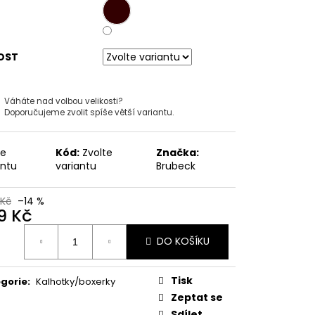
É KALHOTKY HIPSTER
3 KS.
Kč
OST
Váháte nad volbou velikosti?
Doporučujeme zvolit spíše větší variantu.
te
Kód:
Zvolte
Značka:
antu
variantu
Brubeck
 Kč
–14 %
9 Kč
ná
DO KOŠÍKU
:
Tisk
gorie
:
Kalhotky/boxerky
Zeptat se
Sdílet