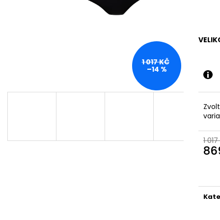
BRUBECK PÁNSKÉ TRIČKO S DLOUHÝM
BRUBECK DÁMSK
RUKÁVEM ACTIVE WOOL
COMFORT WOOL 
1 649 Kč
869 Kč
Původně:
1 017 
VELIK
1 017 KČ
–14 %
Zvol
vari
1 017
86
Měr
cena
Kate