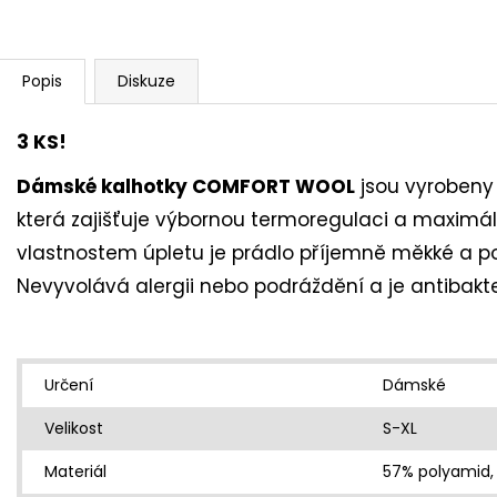
Popis
Diskuze
3 KS!
Dámské kalhotky COMFORT WOOL
jsou vyrobeny 
která zajišťuje výbornou termoregulaci a maximáln
vlastnostem úpletu je prádlo příjemně měkké a po
Nevyvolává alergii nebo podráždění a je antibakter
Určení
Dámské
Velikost
S-XL
Materiál
57% polyamid, 