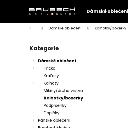
K
Přejít
na
o
Dámské oblečen
obsah
Zpět
Zpět
š
do
do
í
Domů
Dámské oblečení
Kalhotky/boxerky
k
obchodu
obchodu
P
o
Kategorie
Přeskočit
s
kategorie
t
Dámské oblečení
r
Trička
a
Kraťasy
n
Kalhoty
n
Mikiny/druhá vrstva
í
Kalhotky/boxerky
p
Podprsenky
a
Doplňky
n
Pánské oblečení
e
Barefoot Merino