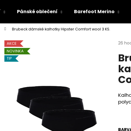
í
Pánské oblečení
Barefoot Merino
Brubeck dámské kalhotky Hipster Comfort wool 3 KS.
Co potřebujete najít?
Průmě
26 ho
AKCE
hodno
NOVINKA
Br
produ
HLEDAT
TIP
je
ka
4,3
z
Co
5
Doporučujeme
hvězdi
Kalho
polya
BARV