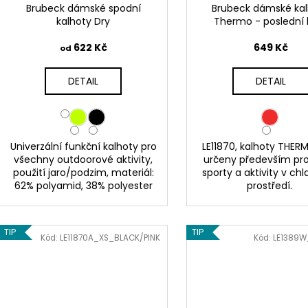
Brubeck dámské spodní
Brubeck dámské ka
kalhoty Dry
Thermo - poslední 
622 Kč
649 Kč
od
DETAIL
DETAIL
Univerzální funkční kalhoty pro
LE11870, kalhoty THER
všechny outdoorové aktivity,
určeny především pro
použití jaro/podzim, materiál:
sporty a aktivity v c
62% polyamid, 38% polyester
prostředí.
TIP
TIP
Kód:
LE11870A_XS_BLACK/PINK
Kód:
LE1389W