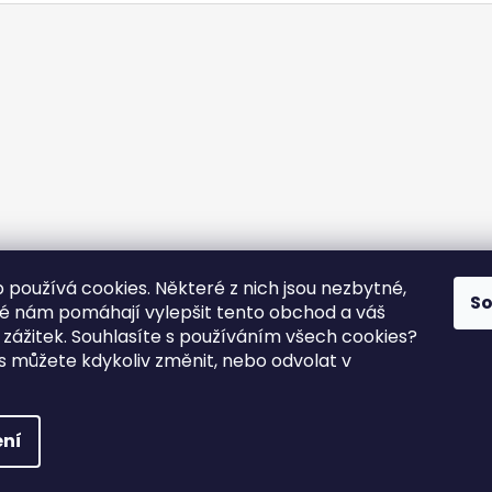
á
d
a
c
í
p
r
v
k
y
v
ý
 používá cookies. Některé z nich jsou nezbytné,
S
p
né nám pomáhají vylepšit tento obchod a váš
i
ý zážitek. Souhlasíte s používáním všech cookies?
s
as můžete kdykoliv změnit, nebo odvolat v
u
ena.
ní