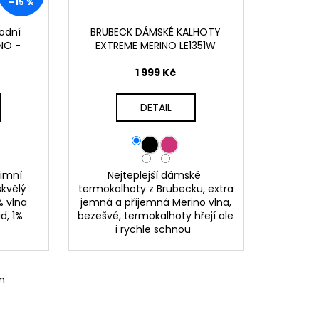
–15 %
odní
BRUBECK DÁMSKÉ KALHOTY
NO -
EXTREME MERINO LE1351W
1 999 Kč
DETAIL
zimní
Nejteplejší dámské
skvělý
termokalhoty z Brubecku, extra
% vlna
jemná a příjemná Merino vlna,
d, 1%
bezešvé, termokalhoty hřejí ale
i rychle schnou
m