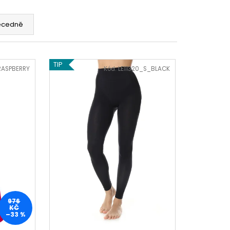
É KALHOTKY HIPSTER
3 KS.
ecedně
Kč
TIP
RASPBERRY
Kód:
LE11320_S_BLACK
976
KČ
–33 %