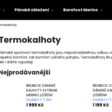
í
Pánské oblečení
Barefoot Merino
rmokalhoty
Co potřebujete najít?
Termokalhoty
HLEDAT
Dámské sportovní termokalhoty jsou nepostradatelnou volbou za 
tepelný komfort, tak komfort volného pohybu. Termokalhoty Bru
ale i dobře vypadají.
Doporučujeme
Nejprodávanější
BRUBECK DÁMSKÉ
BRUBECK C
KALHOTY EXTREME
DÁMSKÉ K
MERINO LE1351W
LE1389W
Dodání 1-7 dní
Dodání 1-7
1 999 Kč
1 199 Kč