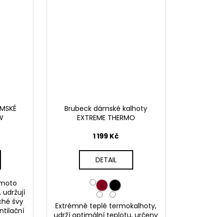
ÁMSKÉ
Brubeck dámské kalhoty
W
EXTREME THERMO
1 199 Kč
DETAIL
 moto
 udržují
ché švy
Extrémně teplé termokalhoty,
ntilační
udrží optimální teplotu, určeny