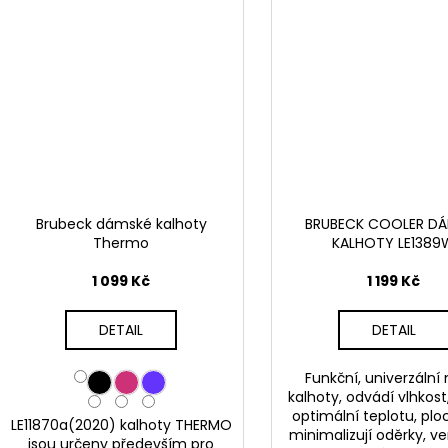
Brubeck dámské kalhoty
BRUBECK COOLER D
Thermo
KALHOTY LE1389
1 099 Kč
1 199 Kč
DETAIL
DETAIL
Funkční, univerzální
kalhoty, odvádí vlhkost,
optimální teplotu, plo
LE11870a(2020) kalhoty THERMO
minimalizují oděrky, ve
jsou určeny především pro