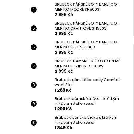
BRUBECK PÁNSKÉ BOTY BAREFOOT
MERINO MODRÉ SH5003
2 999 Kč
BRUBECK PÁNSKÉ BOTY BAREFOOT
MERINO GRAFITOVÉ SH5003
2 999 Kč
BRUBECK PÁNSKÉ BOTY BAREFOOT
MERINO ŠEDÉ SH5003
2 999 Kč
BRUBECK DÁMSKÉ TRIČKO EXTREME
MERINO SE ZIPEM LS1609W
2 999 Kč
Brubeck pánské boxerky Comfort
wool 3 ks.
1 269 Kč
Brubeck dámské tričko s krátkým
rukávem Active wool
1 299 Kč
Brubeck pánské tričko s krátkým
rukávem Active wool
1 349 Kč