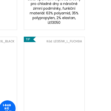
pro chladné dny a náročné
zimní podmínky, funkční
materiál: 63% polyamid, 35%
polypropylen, 2% elastan,
LE13050
TIP
0_XL_BLACK
Kód:
LE1351W_L_FUCHSIA
1 849
KČ