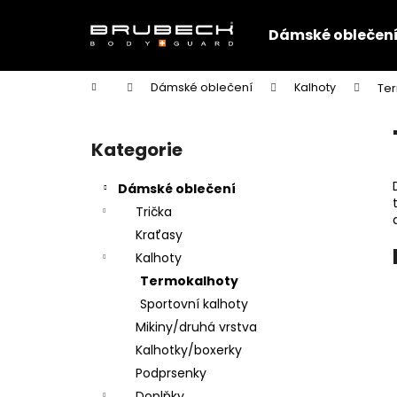
K
Přejít
na
o
Dámské oblečen
obsah
Zpět
Zpět
š
do
do
í
Domů
Dámské oblečení
Kalhoty
Te
k
obchodu
obchodu
P
o
Kategorie
Přeskočit
s
kategorie
t
Dámské oblečení
r
Trička
a
Kraťasy
n
Kalhoty
n
Termokalhoty
í
Sportovní kalhoty
p
Mikiny/druhá vrstva
a
Kalhotky/boxerky
n
Podprsenky
e
Doplňky