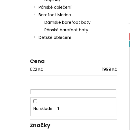
BRUBECK MERINO PONOŽKY MODRÉ
l
SC3002U
Pánské oblečení
190 Kč
Barefoot Merino
Původně:
209 Kč
Dámské barefoot boty
Pánské barefoot boty
Dětské oblečení
Cena
622
Kč
1999
Kč
Na skladě
1
Značky