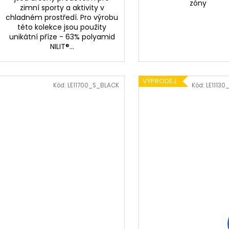
zóny
zimní sporty a aktivity v
chladném prostředí. Pro výrobu
této kolekce jsou použity
unikátní příze - 63% polyamid
NILIT®...
VÝPRODEJ
Kód:
LE11700_S_BLACK
Kód:
LE1113