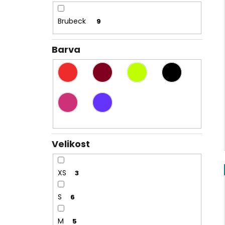
Brubeck
9
Barva
Velikost
XS
3
S
6
M
5