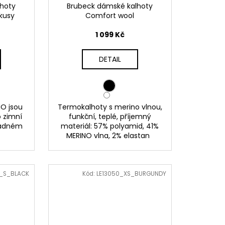
lhoty
Brubeck dámské kalhoty
kusy
Comfort wool
1 099 Kč
DETAIL
MO jsou
Termokalhoty s merino vlnou,
 zimní
funkční, teplé, příjemný
hladném
materiál: 57% polyamid, 41%
MERINO vlna, 2% elastan
_S_BLACK
Kód:
LE13050_XS_BURGUNDY