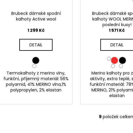
Brubeck dámské spodní
Brubeck dámské sp
kalhoty Active wool
kalhoty WOOL MERI
poslední kusy!
1 299 Kč
1 571 Kč
DETAIL
DETAIL
Termokalhoty z merino vlny,
Merino kalhoty pro 
funkční, příjemný materiál: 56%
aktivity, extra teplé, 
polyamid, 41% MERINO vlna,1%
funkční materiál: 78
polypropylen, 2% elastan
MERINO, 21% polyami
elastan
9
položek celke
O
v
l