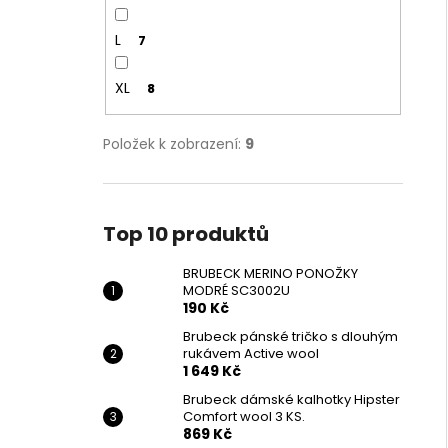
L
7
XL
8
Položek k zobrazení:
9
Top 10 produktů
BRUBECK MERINO PONOŽKY
MODRÉ SC3002U
190 Kč
Brubeck pánské tričko s dlouhým
rukávem Active wool
1 649 Kč
Brubeck dámské kalhotky Hipster
Comfort wool 3 KS.
869 Kč