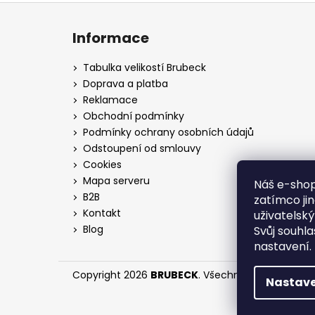
Z
á
Informace
p
a
Tabulka velikostí Brubeck
t
Doprava a platba
í
Reklamace
Obchodní podmínky
Podmínky ochrany osobních údajů
Odstoupení od smlouvy
Cookies
Mapa serveru
Náš e-shop
B2B
zatímco ji
Kontakt
uživatelsk
Blog
Svůj souhl
nastavení.
Copyright 2026
BRUBECK
. Všechna práva vyhraz
Nastave