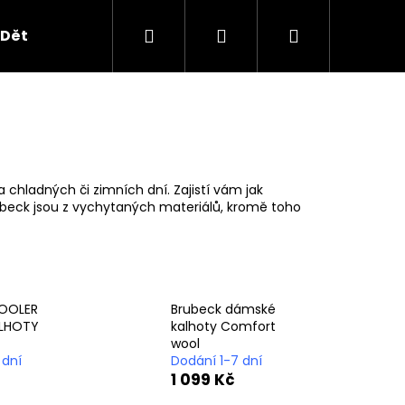
Hledat
Přihlášení
Nákupní
Dětské oblečení
Obchodní podmínky
B2B
košík
chladných či zimních dní. Zajistí vám jak
beck jsou z vychytaných materiálů, kromě toho
OOLER
Brubeck dámské
ALHOTY
kalhoty Comfort
wool
Následující
 dní
Dodání 1-7 dní
1 099 Kč