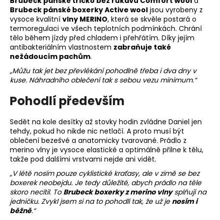
č
Brubeck pánské tričko bez rukávů
Comfort wool
a
Brubeck pánské boxerky Active wool
jsou vyrobeny z
u
vysoce kvalitní
vlny MERINO
, která se skvěle postará o
j
termoregulaci ve všech teplotních podmínkách. Chrání
e
tělo během jízdy před chladem i přehřátím. Díky jejím
m
antibakteriálním vlastnostem
zabraňuje také
e
nežádoucím pachům
.
„Můžu tak jet bez převlékání pohodlně třeba i dva dny v
kuse. Náhradního oblečení tak s sebou vezu minimum.“
BRUBECK
PÁNSKÉ
Pohodlí především
BOTY
BAREFOOT
MERINO
Sedět na kole desítky až stovky hodin zvládne Daniel jen
ŠEDÉ
tehdy, pokud ho nikde nic netlačí. A proto musí být
SH5003
oblečení bezešvé a anatomicky tvarované. Prádlo z
2
merino vlny je vysoce elastické a optimálně přilne k tělu,
999
takže pod dalšími vrstvami nejde ani vidět.
Kč
Původně:
„V létě nosím pouze cyklistické kraťasy, ale v zimě se bez
3
boxerek neobejdu. Je tedy důležité, abych prádlo na těle
299
skoro necítil. To
Brubeck boxerky z merino vlny
splňují na
Kč
jedničku. Zvykl jsem si na to pohodlí tak, že už je
nosím i
běžně
.“