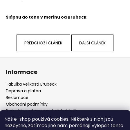
Šlápnu do toho v merinu od Brubeck
PŘEDCHOZÍ ČLÁNEK
DALŠÍ ČLÁNEK
Z
á
Informace
p
a
Tabulka velikostí Brubeck
t
Doprava a platba
í
Reklamace
Obchodní podmínky
Podmínky ochrany osobních údajů
Odstoupení od smlouvy
Náš e-shop používá cookies. Některé z nich jsou
Cookies
nezbytné, zatímco jiné nám pomáhají vylepšit tento