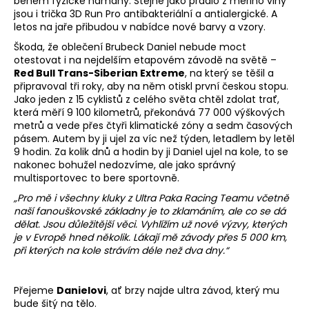
během fyzické námahy. Stejně jako prádlo z merino vlny
jsou i trička 3D Run Pro antibakteriální a antialergické. A
letos na jaře přibudou v nabídce nové barvy a vzory.
Škoda, že oblečení Brubeck Daniel nebude moct
otestovat i na nejdelším etapovém závodě na světě –
Red Bull Trans-Siberian Extreme
, na který se těšil a
připravoval tři roky, aby na něm otiskl první českou stopu.
Jako jeden z 15 cyklistů z celého světa chtěl zdolat trať,
která měří 9 100 kilometrů, překonává 77 000 výškových
metrů a vede přes čtyři klimatické zóny a sedm časových
pásem. Autem by ji ujel za víc než týden, letadlem by letěl
9 hodin. Za kolik dnů a hodin by ji Daniel ujel na kole, to se
nakonec bohužel nedozvíme, ale jako správný
multisportovec to bere sportovně.
„Pro mě i všechny kluky z Ultra Paka Racing Teamu včetně
naší fanouškovské základny je to zklamáním, ale co se dá
dělat. Jsou důležitější věci. Vyhlížím už nové výzvy, kterých
je v Evropě hned několik. Lákají mě závody přes 5 000 km,
při kterých na kole strávím déle než dva dny.“
Přejeme
Danielovi
, ať brzy najde ultra závod, který mu
bude šitý na tělo.