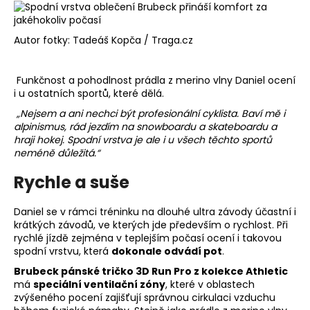
Autor fotky: Tadeáš Kopča / Traga.cz
Funkčnost a pohodlnost prádla z merino vlny Daniel ocení
i u ostatních sportů, které dělá.
„Nejsem a ani nechci být profesionální cyklista. Baví mě i
alpinismus, rád jezdím na snowboardu a skateboardu a
hraji hokej. Spodní vrstva je ale i u všech těchto sportů
neméně důležitá.“
Rychle a suše
Daniel se v rámci tréninku na dlouhé ultra závody účastní i
krátkých závodů, ve kterých jde především o rychlost. Při
rychlé jízdě zejména v teplejším počasí ocení i takovou
spodní vrstvu, která
dokonale odvádí pot
.
Brubeck pánské tričko 3D Run Pro z kolekce Athletic
má
speciální ventilační zóny
, které v oblastech
zvýšeného pocení zajišťují správnou cirkulaci vzduchu