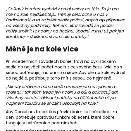
a
„Celkový komfort vychází z první vrstvy na těle. Ta je pro
j
mě na kole nejdůležitější. Trénuji celoročně u nás v
Podkrkonoší, a to za jakéhokoliv počasí, abych byl připraven
í
na všechny podmínky. Během ultra závodů se počasí
t
může změnit i z hodiny na hodinu. Spodní vrstvu už pak jen
?
kombinuji s dalšími vrstvami dle potřeby.“
Méně je na kole více
Při vícedenních závodech Daniel tráví na cyklistickém
sedle co největší počet hodin z celkového času. Vše, co s
HLEDAT
sebou potřebuje, má přímo u sebe. Aby ale na kole vydržel
co nejdéle, potřebuje toho mít s sebou co nejméně.
„Minuty strávené mimo sedlo omezuji jen na spánek a
toaletu. I tak spím třeba jen hodinu a půl a pokračuji dál.
D
Všechny ostatní základní potřeby od čištění zubů až po
o
naplnění žaludku se snažím uspokojit na kole.“
p
o
Aby Daniel neztrácel čas převlékáním se i několikrát za
den, potřebuje opravdu funkční oblečení, které dobře
r
funguje v extrémních podmínkách.
u