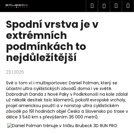
K
Přejít
Hledat
Náku
M
Přihlášen
na
o
obsah
Zpět
Zpět
košík
š
Spodní vrstva je v
í
C
extrémních
k
o
podmínkách to
p
nejdůležitější
o
t
ř
23.1.2025
e
Své o tom ví i multisportovec Daniel Polman, který se
b
účastní ultra cyklistických závodů doma i ve světě.
u
Dobrodruh Danda z Nové Paky v Podkrkonoší na kole zdolal
už několik desítek tisíc kilometrů, pokořil evropské vrcholy,
j
projel americkou pouští a v nonstop ultra cyklistickém
e
závodě po 191 hodinách objel Česko a Slovensko po trase v
t
délce 3 540 km s převýšením 36 000 metrů.
e
n