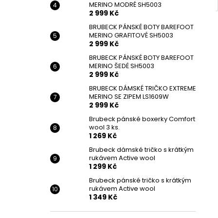
MERINO MODRÉ SH5003
2 999 Kč
BRUBECK PÁNSKÉ BOTY BAREFOOT
MERINO GRAFITOVÉ SH5003
2 999 Kč
BRUBECK PÁNSKÉ BOTY BAREFOOT
MERINO ŠEDÉ SH5003
2 999 Kč
BRUBECK DÁMSKÉ TRIČKO EXTREME
MERINO SE ZIPEM LS1609W
2 999 Kč
Brubeck pánské boxerky Comfort
wool 3 ks.
1 269 Kč
Brubeck dámské tričko s krátkým
rukávem Active wool
1 299 Kč
Brubeck pánské tričko s krátkým
rukávem Active wool
1 349 Kč