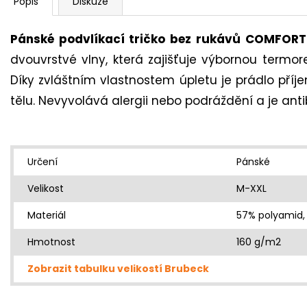
Popis
Diskuze
Pánské podvlíkací tričko bez rukávů COMFOR
dvouvrstvé vlny, která zajišťuje výbornou termo
Díky zvláštním vlastnostem úpletu je prádlo pří
tělu. Nevyvolává alergii nebo podráždění a je antib
Určení
Pánské
Velikost
M-XXL
Materiál
57% polyamid,
Hmotnost
160 g/m2
Zobrazit tabulku velikostí Brubeck