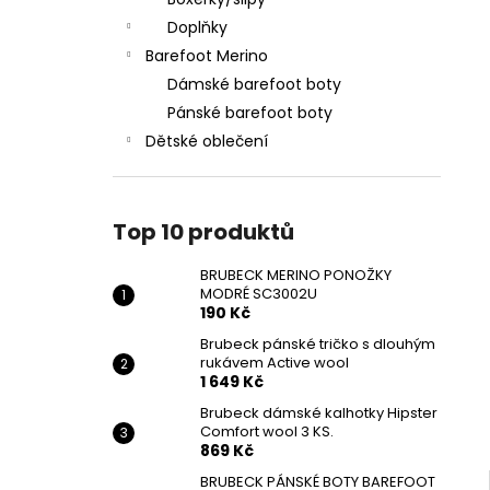
BRUBECK MERINO PONOŽKY MODRÉ
l
SC3002U
Doplňky
190 Kč
Barefoot Merino
Původně:
209 Kč
Dámské barefoot boty
Pánské barefoot boty
Dětské oblečení
Top 10 produktů
BRUBECK MERINO PONOŽKY
MODRÉ SC3002U
190 Kč
Brubeck pánské tričko s dlouhým
rukávem Active wool
1 649 Kč
Brubeck dámské kalhotky Hipster
Comfort wool 3 KS.
869 Kč
BRUBECK PÁNSKÉ BOTY BAREFOOT