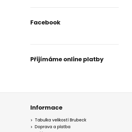
Facebook
Přijímáme online platby
Z
á
Informace
p
a
Tabulka velikostí Brubeck
t
Doprava a platba