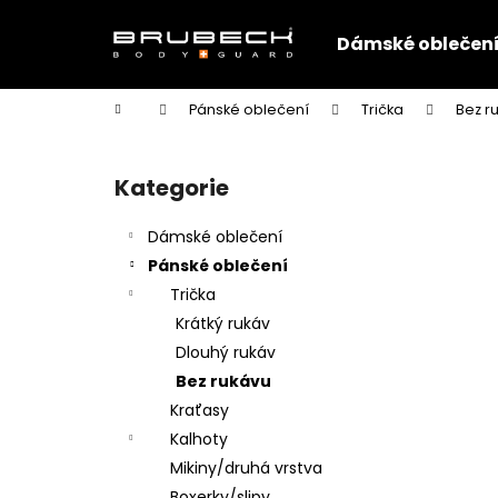
K
Přejít
na
o
Dámské oblečen
obsah
Zpět
Zpět
š
do
do
í
Domů
Pánské oblečení
Trička
Bez r
k
obchodu
obchodu
P
o
Kategorie
Přeskočit
s
kategorie
t
Dámské oblečení
r
Pánské oblečení
a
Trička
n
Krátký rukáv
n
Dlouhý rukáv
í
Bez rukávu
p
Kraťasy
a
Kalhoty
n
Mikiny/druhá vrstva
e
Boxerky/slipy