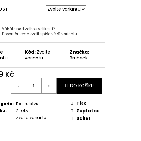
É KALHOTKY HIPSTER
3 KS.
OST
Kč
Váháte nad volbou velikosti?
Doporučujeme zvolit spíše větší variantu.
te
Kód:
Zvolte
Značka:
antu
variantu
Brubeck
9 Kč
ná
DO KOŠÍKU
:
Tisk
gorie
:
Bez rukávu
ka
:
2 roky
Zeptat se
Zvolte variantu
Sdílet