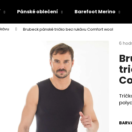
í
Pánské oblečení
Barefoot Merino
ukávu
Brubeck pánské tričko bez rukávu Comfort wool
Co potřebujete najít?
Průmě
6 hod
hodno
Br
produ
HLEDAT
je
tr
4,7
z
Co
5
Doporučujeme
hvězdi
Tričk
polya
BARV