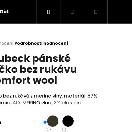
Hledat
Přihlášení
Nákupní
Dětské oblečení
Obchodní podmínky
B2B
košík
rné
nocení
Podrobnosti hodnocení
cení
ubeck pánské
ktu
ičko bez rukávu
mfort wool
ček.
o bez rukávů z merino vlny, materiál: 57%
mid, 41% MERINO vlna, 2% elastan
Následující
A