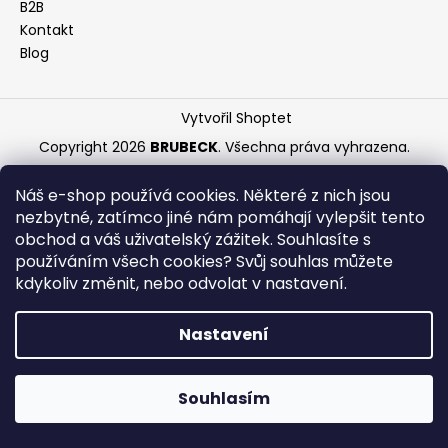
B2B
a
Kontakt
j
Blog
í
t
Vytvořil Shoptet
?
Copyright 2026
BRUBECK
. Všechna práva vyhrazena.
Náš e-shop používá cookies. Některé z nich jsou
nezbytné, zatímco jiné nám pomáhají vylepšit tento
HLEDAT
obchod a váš uživatelský zážitek. Souhlasíte s
používáním všech cookies? Svůj souhlas můžete
kdykoliv změnit, nebo odvolat v nastavení.
D
Nastavení
o
p
o
Souhlasím
r
u