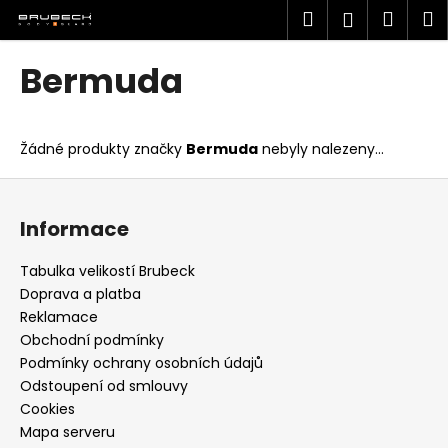
K
Přejít
Hledat
Náku
M
Přihlášen
na
o
obsah
Zpět
Zpět
košík
š
Bermuda
í
C
k
o
Žádné produkty značky
Bermuda
nebyly nalezeny...
p
o
Z
t
á
Informace
ř
p
e
a
Tabulka velikostí Brubeck
b
t
Doprava a platba
u
í
Reklamace
j
Obchodní podmínky
Podmínky ochrany osobních údajů
e
Odstoupení od smlouvy
t
Cookies
e
Mapa serveru
n