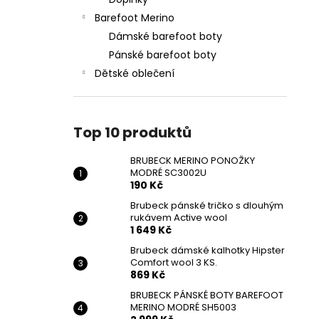
BRUBECK MERINO PONOŽKY MODRÉ
l
SC3002U
Barefoot Merino
190 Kč
Dámské barefoot boty
Původně:
209 Kč
Pánské barefoot boty
Dětské oblečení
Top 10 produktů
BRUBECK MERINO PONOŽKY
MODRÉ SC3002U
190 Kč
Brubeck pánské tričko s dlouhým
rukávem Active wool
1 649 Kč
Brubeck dámské kalhotky Hipster
Comfort wool 3 KS.
869 Kč
BRUBECK PÁNSKÉ BOTY BAREFOOT
MERINO MODRÉ SH5003