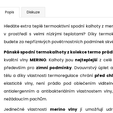
Popis
Diskuze
Hledáte extra teplé termoaktivní spodní kalhoty z meri
v prostředí s velmi nízkými teplotami? Díky ter
budete za nepříznivých povětrnostních podmínek skvě
Pánské spodní termokalhoty z kolekce termo prá
kvalitní vlny
MERINO
. Kalhoty jsou
nejteplejší
z celé
především pro
zimní podmínky
. Dvouvrstvý úplet 
tělu a díky vlastnosti termoregulace chrání
před ch
elasticitě vlny, není prádlo pod oblečením viditel
antialergenním a antibakteriálním vlastnostem vlny
nežádoucím pachům.
Jedinečné vlastnosti
merino vlny
jí umožňují udr