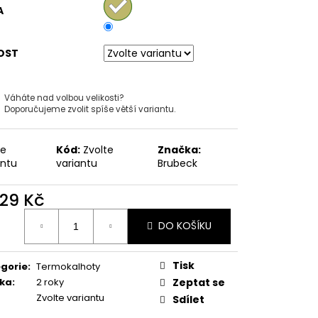
É KALHOTKY HIPSTER
A
3 KS.
Kč
OST
Váháte nad volbou velikosti?
Doporučujeme zvolit spíše větší variantu.
te
Kód:
Zvolte
Značka:
antu
variantu
Brubeck
029 Kč
ná
DO KOŠÍKU
:
Tisk
gorie
:
Termokalhoty
ka
:
2 roky
Zeptat se
Zvolte variantu
Sdílet