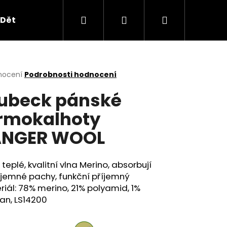
Hledat
Přihlášení
Nákupní
Dětské oblečení
Obchodní podmínky
B2B
košík
rné
nocení
Podrobnosti hodnocení
cení
ubeck pánské
ktu
rmokalhoty
ANGER WOOL
ček.
 teplé, kvalitní vlna Merino, absorbují
íjemné pachy, funkční příjemný
iál: 78% merino, 21% polyamid, 1%
an, LS14200
Následující