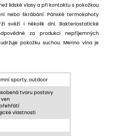
než lidské vlasy a při kontaktu s pokožkou
usání nebo škrábání. Pánské termokahoty
svěží i několik dní. Bakteriostatické
u odpovědné za produkci nepříjemných
udržuje pokožku suchou. Merino vlna je
 zimní sporty, outdoor
působená tvaru postavy
i ven
přehřátí
gické vlastnosti