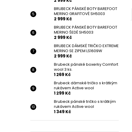
2 999 Kč
BRUBECK PÁNSKÉ BOTY BAREFOOT
MERINO GRAFITOVÉ SH5003
2 999 Kč
BRUBECK PÁNSKÉ BOTY BAREFOOT
MERINO ŠEDÉ SH5003
2 999 Kč
BRUBECK DÁMSKÉ TRIČKO EXTREME
MERINO SE ZIPEM LS1609W
2 999 Kč
Brubeck pánské boxerky Comfort
wool 3 ks.
1 269 Kč
Brubeck dámské tričko s krátkým
rukávem Active wool
1 299 Kč
Brubeck pánské tričko s krátkým
rukávem Active wool
1 349 Kč