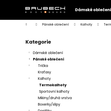
K
Přejít
na
o
Dámské oblečen
obsah
Zpět
Zpět
š
do
do
í
Domů
Pánské oblečení
Kalhoty
Ter
k
obchodu
obchodu
P
o
Kategorie
Přeskočit
s
kategorie
t
Dámské oblečení
r
Pánské oblečení
a
Trička
n
Kraťasy
n
Kalhoty
í
Termokalhoty
p
Sportovní kalhoty
a
Mikiny/druhá vrstva
n
Boxerky/slipy
e
Doplňky