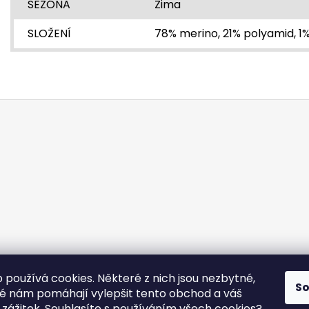
SEZÓNA
Zima
SLOŽENÍ
78% merino, 21% polyamid, 1
 používá cookies. Některé z nich jsou nezbytné,
S
né nám pomáhají vylepšit tento obchod a váš
ý zážitek. Souhlasíte s používáním všech cookies?