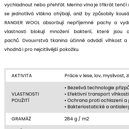
vychladnout nebo přehřát. Merino vlna je třikrát tenčí 
se jednotlivá vlákna ohýbají, aniž by způsobily ko
RANGER WOOL absorbují nepříjemné pachy a vydrží 
vlastnosti blokují množení bakterií, které jso
pachů. Dvouvrstvá tkanina účinně odvádí vlhkost a 
vhodná i pro nejcitlivější pokožku.
AKTIVITA
Práce v lese, lov, myslivost,
• Bezešvá technologie přiz
VLASTNOSTI
• Efektivní transport vlhkost
POUŽITÍ
• Ochrana proti ochlazení a 
• Bakteriostatické a antialer
GRAMÁŽ
284 g / m2