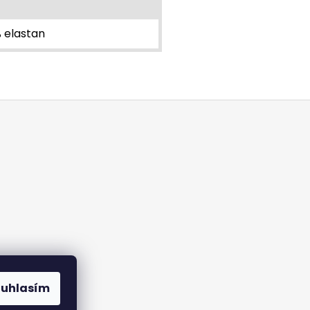
% elastan
ouhlasím