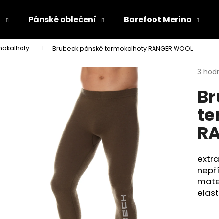
í
Pánské oblečení
Barefoot Merino
mokalhoty
Brubeck pánské termokalhoty RANGER WOOL
Co potřebujete najít?
Průmě
3 hod
hodno
Br
produ
HLEDAT
je
te
5,0
z
R
5
Doporučujeme
hvězdi
extra
nepř
mater
elast