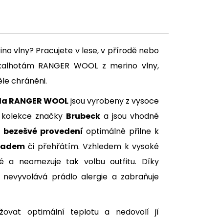
no vlny? Pracujete v lese, v přírodě nebo
mokalhotám RANGER WOOL z merino vlny,
le chráněni.
dla RANGER WOOL
jsou vyrobeny z vysoce
 kolekce značky
Brubeck
a jsou vhodné
a
bezešvé provedení
optimálně přilne k
ladem
či přehřátím. Vzhledem k vysoké
né a neomezuje tak volbu outfitu. Díky
, nevyvolává prádlo alergie a zabraňuje
žovat optimální teplotu a nedovolí jí