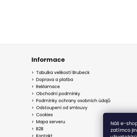
Z
á
Informace
p
a
Tabulka velikostí Brubeck
t
Doprava a platba
í
Reklamace
Obchodní podmínky
Podmínky ochrany osobních údajů
Odstoupení od smlouvy
Cookies
Mapa serveru
Náš e-shop
B2B
zatímco ji
Kontakt
uživatelsk