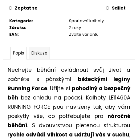
Zeptat se
Sdílet
Kategorie
:
Sportovní kalhoty
Záruka
:
2 roky
EAN
:
Zvolte variantu
Popis
Diskuze
Nechejte běhání ovládnout svůj život a
začněte s pánskými
běžeckými legíny
Running Force
. Užijte si
pohodlný a bezpečný
běh
bez ohledu na počasí. Kalhoty LE11460A
RUNNING FORCE jsou navrženy tak, aby vám
poskytly vše, co potřebujete pro
náročné
běhání
. S dvouvrstvou pletenou strukturou
r
ychle odvádí vlhkost a udržují vás v suchu
,