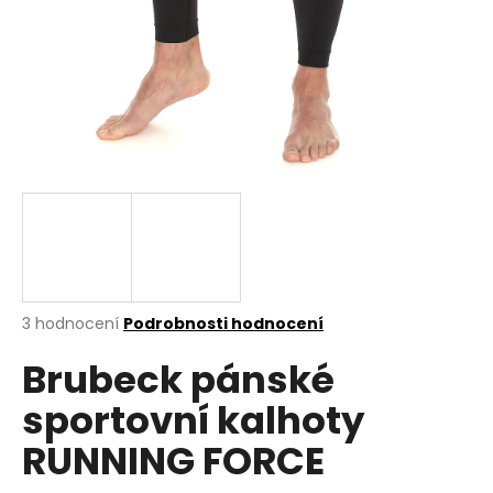
a
j
í
t
?
HLEDAT
Průměrné
3 hodnocení
Podrobnosti hodnocení
hodnocení
D
Brubeck pánské
produktu
o
je
p
sportovní kalhoty
5,0
o
z
r
RUNNING FORCE
5
u
hvězdiček.