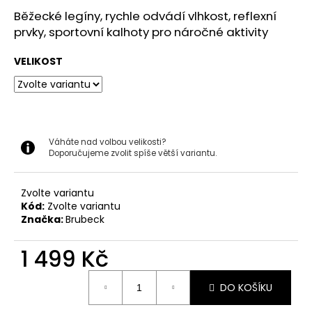
č
u
Běžecké legíny, rychle odvádí vlhkost, reflexní
j
prvky, sportovní kalhoty pro náročné aktivity
e
m
VELIKOST
e
BRUBECK
DÁMSKÉ
TRIČKO
Váháte nad volbou velikosti?
EXTREME
Doporučujeme zvolit spíše větší variantu.
MERINO
SE
ZIPEM
Zvolte variantu
LS1609W
Kód:
Zvolte variantu
Značka:
Brubeck
2
999
Kč
1 499 Kč
Měrná
DO KOŠÍKU
cena: