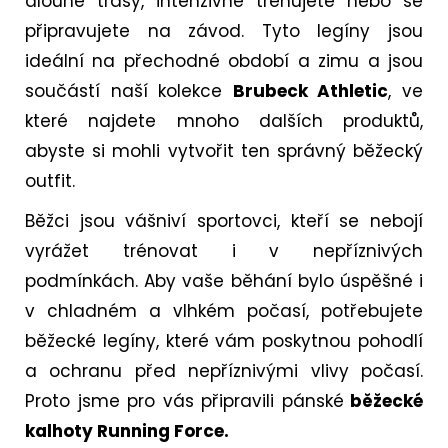
dlouhé trasy, intenzivně trénujete nebo se
připravujete na závod. Tyto legíny jsou
ideální na přechodné období a zimu a jsou
součástí naší kolekce
Brubeck Athletic
, ve
které najdete mnoho dalších produktů,
abyste si mohli vytvořit ten správný běžecký
outfit.
Běžci jsou vášniví sportovci, kteří se nebojí
vyrážet trénovat i v nepříznivých
podmínkách. Aby vaše běhání bylo úspěšné i
v chladném a vlhkém počasí, potřebujete
běžecké legíny, které vám poskytnou pohodlí
a ochranu před nepříznivými vlivy počasí.
Proto jsme pro vás připravili pánské
běžecké
kalhoty Running Force.