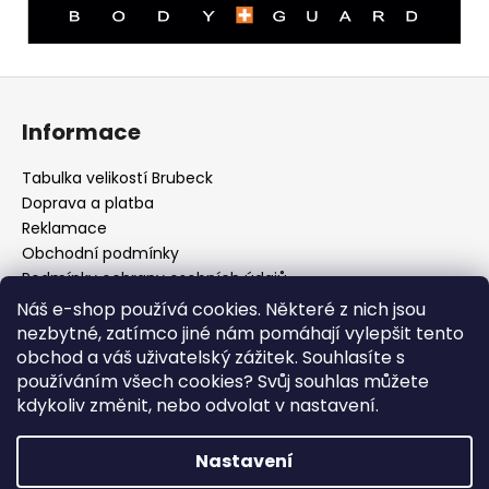
Z
á
Informace
p
a
Tabulka velikostí Brubeck
t
Doprava a platba
í
Reklamace
Obchodní podmínky
Podmínky ochrany osobních údajů
Odstoupení od smlouvy
Náš e-shop používá cookies. Některé z nich jsou
Cookies
nezbytné, zatímco jiné nám pomáhají vylepšit tento
Mapa serveru
obchod a váš uživatelský zážitek. Souhlasíte s
B2B
používáním všech cookies? Svůj souhlas můžete
Kontakt
kdykoliv změnit, nebo odvolat v nastavení.
Blog
Nastavení