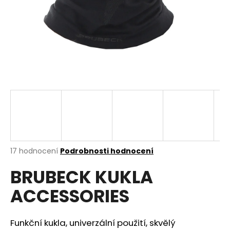
a
j
í
t
?
HLEDAT
Průměrné
17 hodnocení
Podrobnosti hodnocení
hodnocení
D
BRUBECK KUKLA
produktu
o
je
p
ACCESSORIES
4,6
o
z
r
5
u
hvězdiček.
Funkční kukla, univerzální použití, skvělý