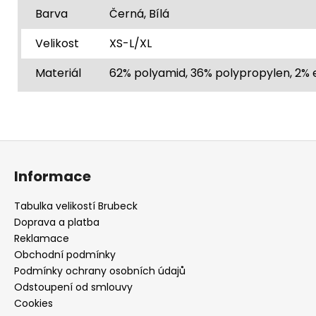
Barva
Černá, Bílá
Velikost
XS-L/XL
Materiál
62% polyamid, 36% polypropylen, 2% 
Z
á
Informace
p
a
Tabulka velikostí Brubeck
t
Doprava a platba
í
Reklamace
Obchodní podmínky
Podmínky ochrany osobních údajů
Odstoupení od smlouvy
Cookies