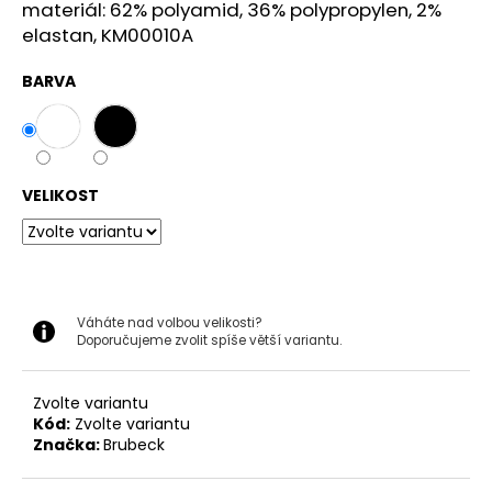
č
materiál:
62% polyamid, 36% polypropylen, 2%
u
elastan, KM00010A
j
e
BARVA
m
e
BRUBECK
VELIKOST
PÁNSKÉ
BOTY
BAREFOOT
MERINO
MODRÉ
SH5003
Váháte nad volbou velikosti?
2
Doporučujeme zvolit spíše větší variantu.
999
Kč
Původně:
3
Zvolte variantu
299
Kód:
Zvolte variantu
Kč
Značka:
Brubeck