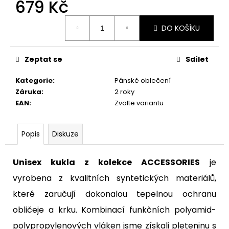
679 Kč
Měrná
DO KOŠÍKU
cena:
Zeptat se
Sdílet
Kategorie
:
Pánské oblečení
Záruka
:
2 roky
EAN
:
Zvolte variantu
Popis
Diskuze
Unisex kukla z kolekce ACCESSORIES
je
vyrobena z kvalitních syntetických materiálů,
které zaručují dokonalou tepelnou ochranu
obličeje a krku. Kombinací funkčních polyamid-
polypropylenových vláken jsme získali pleteninu s