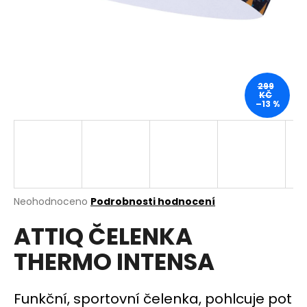
a
j
í
t
?
299
KČ
–13 %
HLEDAT
Průměrné
Neohodnoceno
Podrobnosti hodnocení
hodnocení
D
ATTIQ ČELENKA
produktu
o
je
p
THERMO INTENSA
0,0
o
z
r
5
u
hvězdiček.
Funkční, sportovní čelenka, pohlcuje pot