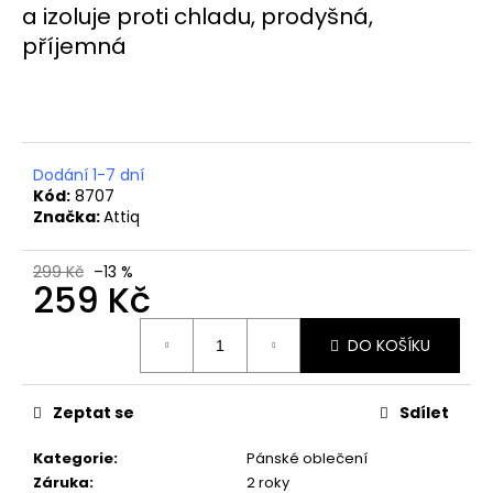
č
a izoluje proti chladu, prodyšná,
u
příjemná
j
e
m
e
Dodání 1-7 dní
BRUBECK
Kód:
8707
PÁNSKÉ
Značka:
Attiq
TRIČKO
S
DLOUHÝM
299 Kč
–13 %
RUKÁVEM
259 Kč
ACTIVE
WOOL
Měrná
DO KOŠÍKU
1
cena:
649
Kč
Zeptat se
Sdílet
Kategorie
:
Pánské oblečení
Záruka
:
2 roky