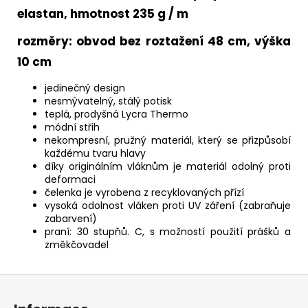
elastan, hmotnost 235 g / m
rozměry: obvod bez roztažení 48 cm, výška
10 cm
jedinečný design
nesmývatelný, stálý potisk
teplá, prodyšná Lycra Thermo
módní střih
nekompresní, pružný materiál, který se přizpůsobí
každému tvaru hlavy
díky originálním vláknům je materiál odolný proti
deformaci
čelenka je vyrobena z recyklovaných přízí
vysoká odolnost vláken proti UV záření (zabraňuje
zabarvení)
praní: 30 stupňů. C, s možností použití prášků a
změkčovadel
Z
á