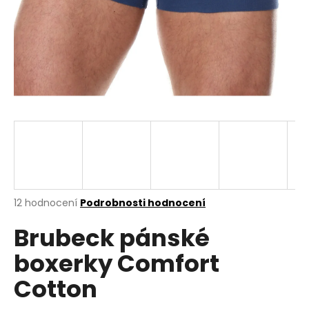
a
j
í
t
?
HLEDAT
Průměrné
12 hodnocení
Podrobnosti hodnocení
hodnocení
D
Brubeck pánské
produktu
o
je
p
boxerky Comfort
4,3
o
z
r
Cotton
5
u
hvězdiček.