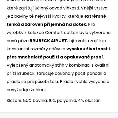
které zajišťují účinný odvod vlhkosti. Vnější vrstva
je z bavlny té nejvyšší kvality, která je
extrémně
tenká a zároveň příjemná na dotek
. Pro
výrobky z kolekce Comfort cotton byla vytvořená
nová příze
BRUBECK AIR JET
, její kvalita zajišťuje
konstantní rozměry oděvu a
vysokou životnost i
přes mnohaleté použití a opakované praní
.
Vylepšený anatomický střih v kombinaci s kvalitní
přízí Brubeck, zaručuje dokonalý pocit pohodlí a
prádlo se přizpůsobí tělu. Prádlo rychle vysychá a
nevyžaduje žehlení.
Složení: 80% bavlna, 16% polyamid, 4% elastan
Z