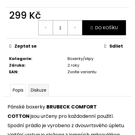
299 Kč
Měrná
DO KOŠÍKU
cena:
Zeptat se
Sdílet
Kategorie
:
Boxerky/slipy
Záruka
:
2 roky
EAN
:
Zvolte variantu
Popis
Diskuze
Pánské boxerky
BRUBECK
COMFORT
COTTON
jsou určeny pro každodenní použití.
Spodní prádlo je vyrobeno z dvouvrtsvého úpletu.
Vnitřní vrstva je složena z jemných mikrovláken,