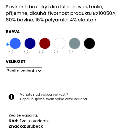
č
u
Bavlněné boxerky s kratší nohavicí, tenké,
j
příjemné, dlouhá životnost produktu BX10050A,
e
80% bavlna, 16% polyamid, 4% elastan
m
e
BARVA
BRUBECK
DÁMSKÉ
TRIČKO
VELIKOST
S
KRÁTKÝM
RUKÁVEM
ACTIVE
WOOL
1
299
Váháte nad volbou velikosti?
Doporučujeme zvolit spíše větší variantu.
Kč
Zvolte variantu
Kód:
Zvolte variantu
Značka:
Brubeck