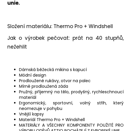
unie.
Složení materiálu: Thermo Pro + Windshell
Jak o výrobek pečovat: prát na 40 stupňů,
nežehlit
Dámská běžecká mikina s kapucí
Módní design
Prodloužené rukávy, otvor na palec
Mírně prodloužená záda
Pružný, příjemný na tělo, prodyšný, rychleschnoucí
materiál
Ergonomický, sportovní, volný střih, který
neomezuje v pohybu
Vnější kapsy
Materiál Thermo Pro + Windshell
MATERIÁLY A VŠECHNY KOMPONENTY POUŽITÉ PRO
VÝROBU ODĚVŮ ATTIQ POCHÁZEJÍ Z EVROPSKÉ UNIE