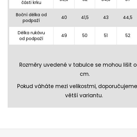
části krku
Boční délka od
40
41,5
43
44,5
podpaží
Délka rukávu
49
50
51
52
od podpaží
Rozměry uvedené v tabulce se mohou lišit o 
cm.
Pokud váháte mezi velikostmi, doporučujeme 
větší variantu.
Z