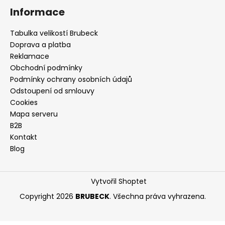
á
Informace
p
a
Tabulka velikostí Brubeck
t
Doprava a platba
í
Reklamace
Obchodní podmínky
Podmínky ochrany osobních údajů
Odstoupení od smlouvy
Cookies
Mapa serveru
B2B
Kontakt
Blog
Vytvořil Shoptet
Copyright 2026
BRUBECK
. Všechna práva vyhrazena.