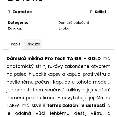
Měrná
cena:
Zeptat se
Sdílet
Kategorie
:
Dámské oblečení
Záruka
:
2 roky
Popis
Diskuze
Dámská mikina Pro Tech TAIGA
- GOLD
má
anatomický střih, rukávy zakončené otvorem
na palec, hluboké kapsy a kapuci proti větru a
nevlídnému počasí. Kapuce u tohoto modelu
je samostatnou součástí mikiny - její vložení
nemění polohu límce - nevytahuje jej. Mikina
TAIGA má skvělé
termoizolační vlastnosti
a
je odolná vůči lehkému dešti, větru a