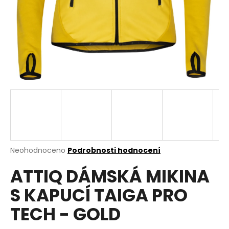
a
j
í
t
?
HLEDAT
Průměrné
Neohodnoceno
Podrobnosti hodnocení
hodnocení
D
ATTIQ DÁMSKÁ MIKINA
produktu
o
je
p
S KAPUCÍ TAIGA PRO
0,0
o
z
r
TECH - GOLD
5
u
hvězdiček.