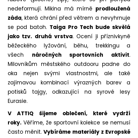
nedeformují. Mikina má mírně
prodloužená
záda
, která chrání před větrem a nevyhrnuje
se pod batoh.
Taiga Pro Tech bude skvělá
jako tzv. druhá vrstva
. Ocení ji příznivkyně
běžeckého lyžování, běhu, trekkingu a
všech
náročných sportovních aktivit
.
Milovníkům městského outdooru padne do
oka nejen svými vlastnostmi, ale také
zajímavou kombinací výrazných barev a
potisků tajgy, odkazující na syrové lesy
Eurasie.
V ATTIQ šijeme oblečení, které vydrží
roky.
Věříme, že sportovní kolekce se nemusí
často měnit.
Vybíráme materiály z Evropské