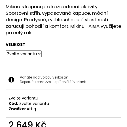
č
u
Mikina s kapucí pro každodenní aktivity.
j
Sportovní střih, vypasovaná kapuce, módní
e
design. Prodyšné, rychleschnoucí vlastnosti
m
zaručují pohodlí a komfort. Mikinu TAIGA využijete
e
po celý rok.
VELIKOST
BRUBECK
DÁMSKÉ
TRIČKO
S
KRÁTKÝM
RUKÁVEM
ACTIVE
Váháte nad volbou velikosti?
WOOL
Doporučujeme zvolit spíše větší variantu.
1
299
Zvolte variantu
Kč
Kód:
Zvolte variantu
Značka:
Attiq
2 649 Kč