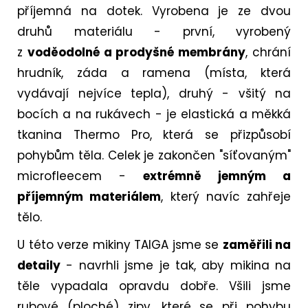
příjemná na dotek. Vyrobena je ze dvou
druhů materiálu - první, vyrobený
z
voděodolné a prodyšné membrány
, chrání
hrudník, záda a ramena (místa, která
vydávají nejvíce tepla), druhý - všitý na
bocích a na rukávech - je elastická a měkká
tkanina Thermo Pro, která se přizpůsobí
pohybům těla. Celek je zakončen "síťovaným"
microfleecem -
extrémně jemným a
příjemným materiálem
, který navíc zahřeje
tělo.
U této verze mikiny TAIGA jsme se
zaměřili na
detaily
- navrhli jsme je tak, aby mikina na
těle vypadala opravdu dobře. Všili jsme
rubové (ploché) zipy, které se při pohybu