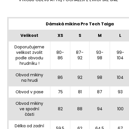
Dámská mikina Pro Tech Taiga
Velikost
XS
S
M
L
Doporučujeme
velikost zvolit
80-
87-
93-
99-
podle obvodu
86
92
98
104
hrudníku !
Obvod mikiny
86
92
98
104
na hrudi
Obvod v pase
75
81
87
93
Obvod mikiny
ve spodní
82
88
94
100
části
Délka od zadní
59,5
62
64,5
67