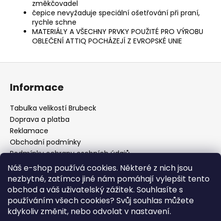
změkčovadel
čepice nevyžaduje speciální ošetřování při praní,
rychle schne
MATERIÁLY A VŠECHNY PRVKY POUŽITÉ PRO VÝROBU
OBLEČENÍ ATTIQ POCHÁZEJÍ Z EVROPSKÉ UNIE
Z
á
Informace
p
a
Tabulka velikostí Brubeck
t
Doprava a platba
í
Reklamace
Obchodní podmínky
Podmínky ochrany osobních údajů
Odstoupení od smlouvy
Náš e-shop používá cookies. Některé z nich jsou
Cookies
nezbytné, zatímco jiné nám pomáhají vylepšit tento
Mapa serveru
obchod a váš uživatelský zážitek. Souhlasíte s
B2B
používáním všech cookies? Svůj souhlas můžete
Kontakt
kdykoliv změnit, nebo odvolat v nastavení.