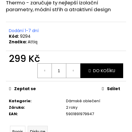
č
Thermo - zaručuje ty nejlepší izolační
u
parametry, módní střih a atraktivní design
j
e
m
Dodání 1-7 dní
e
Kód:
9294
Značka:
Attiq
BRUBECK
299 Kč
PÁNSKÉ
BOTY
BAREFOOT
Měrná
MERINO
DO KOŠÍKU
cena:
GRAFITOVÉ
SH5003
2
Zeptat se
Sdílet
999
Kč
Kategorie
:
Dámské oblečení
Původně:
Záruka
:
2 roky
3
299
EAN
:
5901891979947
Kč
Popis
Diskuze