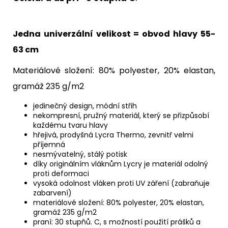
Jedna univerzální velikost = obvod hlavy 55-
63 cm
Materiálové složení: 80% polyester, 20% elastan,
gramáž 235 g/m2
jedinečný design, módní střih
nekompresní, pružný materiál, který se přizpůsobí
každému tvaru hlavy
hřejivá, prodyšná Lycra Thermo, zevnitř velmi
příjemná
nesmývatelný, stálý potisk
díky originálním vláknům Lycry je materiál odolný
proti deformaci
vysoká odolnost vláken proti UV záření (zabraňuje
zabarvení)
materiálové složení: 80% polyester, 20% elastan,
gramáž 235 g/m2
praní: 30 stupňů.
C, s možností použití prášků a