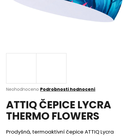
a
j
í
t
?
HLEDAT
Průměrné
Neohodnoceno
Podrobnosti hodnocení
hodnocení
D
ATTIQ ČEPICE LYCRA
produktu
o
je
p
THERMO FLOWERS
0,0
o
z
r
5
u
hvězdiček.
Prodyšná, termoaktivní čepice ATTIQ Lycra