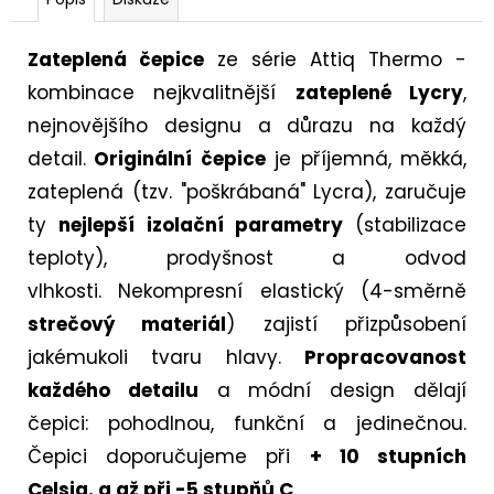
Zateplená čepice
ze série Attiq Thermo -
kombinace nejkvalitnější
zateplené Lycry
,
nejnovějšího designu a důrazu na každý
detail.
Originální čepice
je příjemná, měkká,
zateplená (tzv. "poškrábaná" Lycra), zaručuje
ty
nejlepší izolační parametry
(stabilizace
teploty), prodyšnost a odvod
vlhkosti.
Nekompresní elastický (4-směrně
strečový materiál
) zajistí přizpůsobení
jakémukoli tvaru hlavy.
Propracovanost
každého detailu
a módní design dělají
čepici: pohodlnou, funkční a jedinečnou.
Čepici doporučujeme při
+ 10 stupních
Celsia. a až při -5 stupňů C
.