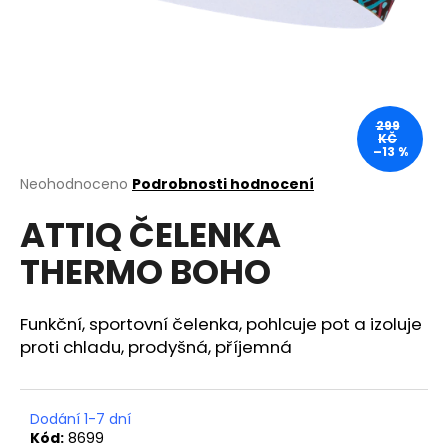
a
j
í
t
?
299
KČ
–13 %
Průměrné
Neohodnoceno
Podrobnosti hodnocení
hodnocení
ATTIQ ČELENKA
produktu
HLEDAT
je
THERMO BOHO
0,0
z
5
D
hvězdiček.
Funkční, sportovní čelenka, pohlcuje pot a izoluje
o
proti chladu, prodyšná, příjemná
p
o
r
Dodání 1-7 dní
u
Kód:
8699