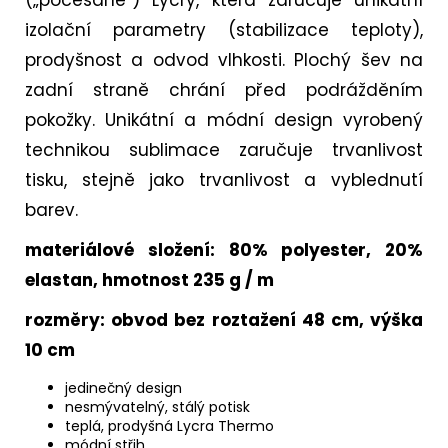
(„počesané“) Lycry, která zaručuje unikátní
izolační parametry (stabilizace teploty),
prodyšnost a odvod vlhkosti.
Plochý šev na
zadní straně chrání před podrážděním
pokožky.
Unikátní a módní design vyrobený
technikou sublimace zaručuje trvanlivost
tisku, stejně jako trvanlivost a vyblednutí
barev.
materiálové složení: 80% polyester, 20%
elastan, hmotnost 235 g / m
rozměry: obvod bez roztažení 48 cm, výška
10 cm
jedinečný design
nesmývatelný, stálý potisk
teplá, prodyšná Lycra Thermo
módní střih