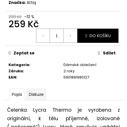
č
Značka:
Attiq
u
j
299 Kč
–13 %
e
259 Kč
m
e
Měrná
DO KOŠÍKU
cena:
BRUBECK
PÁNSKÉ
Zeptat se
Sdílet
BOTY
BAREFOOT
Kategorie
:
Dámské oblečení
MERINO
Záruka
:
2 roky
MODRÉ
SH5003
EAN
:
5901891980127
2
999
Kč
Popis
Diskuze
Původně:
3
299
Čelenka Lycra Thermo je vyrobena z
Kč
originální, k tělu příjemné, izolované