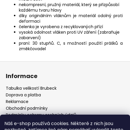
nekompresní, pružný materiál, který se přizpůsobí
každému tvaru hlavy
díky originálním vláknům je materiál odolný proti
deformaci
čelenka je vyrobena z recyklovaných přízí
vysoká odolnost vláken proti UV záření (zabraňuje
zabarvení)
praní: 30 stupňů.
C, s možností použití prášků a
změkčovadel
Z
á
Informace
p
a
Tabulka velikostí Brubeck
t
Doprava a platba
í
Reklamace
Obchodní podmínky
Podmínky ochrany osobních údajů
Odstoupení od smlouvy
Náš e-shop používá cookies. Některé z nich jsou
Cookies
nezbytné, zatímco jiné nám pomáhají vylepšit tento